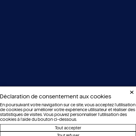
×
Déclaration de consentement aux cookies
En poursuivant votre navigation sur ce site, vous acceptez l'utilisation
de cookies pour améliorer votre expérience utilisateur et réaliser des
statistiques de visites. Vous pouvez personnaliser l'utilisation des
La parole à nos bénéficiaires
cookies à l'aide du bouton ci-dessous.
Tout accepter
« Sans le CMS, je n’aurais pas pu rentrer chez
Tout refuser