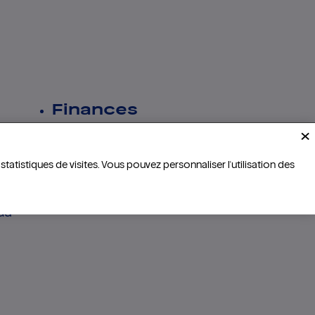
otidien
ainsi que l’impact concret des prestations sur les
le terrain.
Finances
×
mpagnement de proximité dans l’ensemble des
yée
Bilan
Compte de résultat &
statistiques de visites. Vous pouvez personnaliser l'utilisation des
flux de trésorerie
nt de la qualité des interventions.
Annexes aux comptes &
organe de contrôle
du
 mise en œuvre des prestations au plus près des besoins